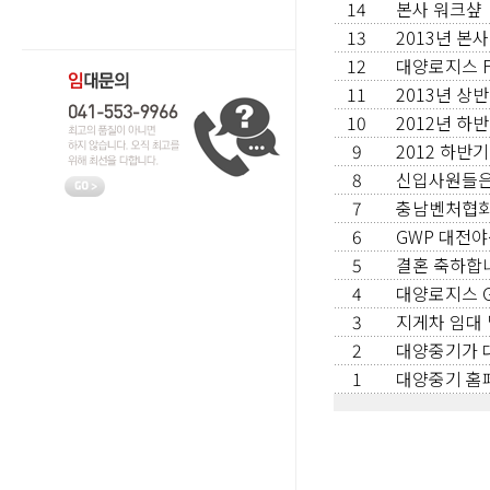
14
본사 워크샾
13
2013년 본
12
대양로지스 F
11
2013년 상
10
2012년 하
9
2012 하반
8
신입사원들은
7
충남벤처협회
6
GWP 대전야
5
결혼 축하합
4
대양로지스 
3
지게차 임대
2
대양중기가 
1
대양중기 홈